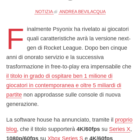
NOTIZIA
di
ANDREA BEVILACQUA
F
inalmente Psyonix ha rivelato ai giocatori
quali caratteristiche avrà la versione next-
gen di Rocket League. Dopo ben cinque
anni di onorato servizio e la successiva
trasformazione in free-to-play era impensabile che
il titolo in grado di ospitare ben 1 milione di
giocatori in contemporanea e oltre 5 miliardi di
partite
non approdasse sulle console di nuova
generazione.
La software house ha annunciato, tramite il
proprio
blog
, che il titolo supporterà
4K/60fps
su
Series X
,
1080p/60fps
su
Xbox Series S
e
4K/60fps