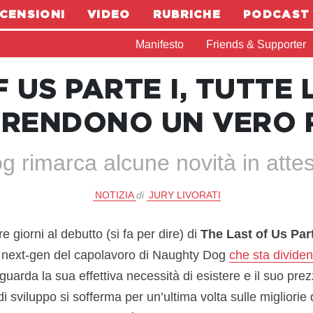
CENSIONI
VIDEO
RUBRICHE
PODCAST
Manifesto
Friends & Supporter
 US PARTE I, TUTTE 
 RENDONO UN VERO
 rimarca alcune novità in attes
NOTIZIA
di
JURY LIVORATI
e giorni al debutto (si fa per dire) di
The Last of Us Part
 next-gen del capolavoro di Naughty Dog
che sta dividen
guarda la sua effettiva necessità di esistere e il suo pre
i sviluppo si sofferma per un’ultima volta sulle migliorie d