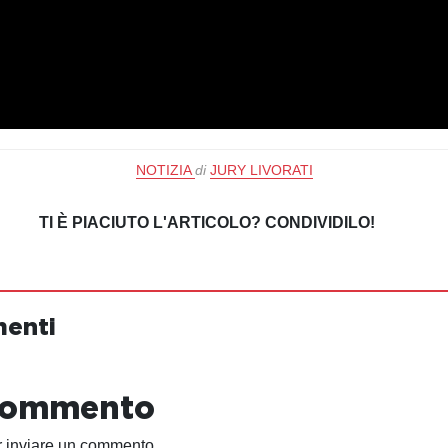
NOTIZIA
di
JURY LIVORATI
TI È PIACIUTO L'ARTICOLO? CONDIVIDILO!
menti
 commento
 inviare un commento.