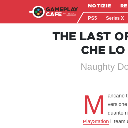
NOTIZIE
RE
PS5
Series X
THE LAST OF
CHE LO
Naughty Dog
M
ancano tr
versione
quanto ri
PlayStation
il team d