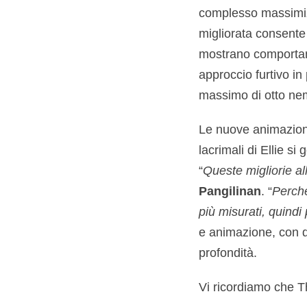
complesso massimiz
migliorata consente 
mostrano comportamen
approccio furtivo in
massimo di otto nem
Le nuove animazioni, 
lacrimali di Ellie s
“
Queste migliorie al
Pangilinan
. “
Perché
più misurati, quindi 
e animazione, con d
profondità.
Vi ricordiamo che Th