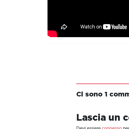
Ci sono 1 com
Lascia un
Devi essere
connesso
per