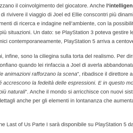
zano il coinvolgimento del giocatore. Anche
l’intelligen
di rivivere il viaggio di Joel ed Ellie conscontri più dina
ti di ricerca e indagine nell’ambiente, con la possibilit
 più situazioni. Un dato: se PlayStation 3 poteva gestire l
ici contemporaneamente, PlayStation 5 arriva a centove
infine, sono la ciliegina sulla torta del realismo. Per dir
i gonfiano quando lei rinfaccia a Joel di averla abbandon
le animazioni rafforzano la scena
”, ribadisce il direttore a
 accrescono la fedeltà delle espressioni. E in questo mo
più naturali
”. Anche il mondo si arricchisce con nuovi sis
ettagli anche per gli elementi in lontananza che aument
e Last of Us Parte I sarà disponibile su PlayStation 5 d