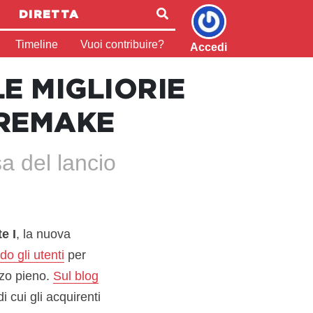
DIRETTA
Timeline
Vuoi contribuire?
Accedi
LE MIGLIORIE
 REMAKE
a del lancio
e I
, la nuova
do gli utenti
per
zzo pieno.
Sul blog
i cui gli acquirenti