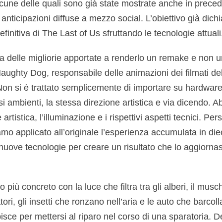
cune delle quali sono già state mostrate anche in prece
anticipazioni diffuse a mezzo social. L’obiettivo già dichi
efinitiva di The Last of Us sfruttando le tecnologie attuali
 delle migliorie apportate a renderlo un remake e non u
aughty Dog, responsabile delle animazioni dei filmati dell
“Non si è trattato semplicemente di importare su hardware 
si ambienti, la stessa direzione artistica e via dicendo. A
artistica, l’illuminazione e i rispettivi aspetti tecnici. Per
o applicato all’originale l’esperienza accumulata in diec
nuove tecnologie per creare un risultato che lo aggiorna
 più concreto con la luce che filtra tra gli alberi, il musch
ori, gli insetti che ronzano nell’aria e le auto che barcol
pisce per mettersi al riparo nel corso di una sparatoria. De