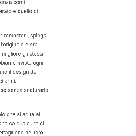
denza con i
arato è quello di
.
n remaster”, spiega
’originale e ora
migliore gli stessi
bbiamo rivisto ogni
sino il design dei
i anni,
sse senza snaturarlo
io che si agita al
lano se qualcuno ci
ttagli che nel loro