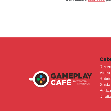
Cat
Recen
Video
Rubri
Guida
Podca
Dirett