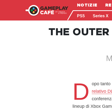
NOTIZIE
RE
PS5
Series X
THE OUTER 
M
D
opo tanto 
relativo 
conferen
lineup di Xbox Game 