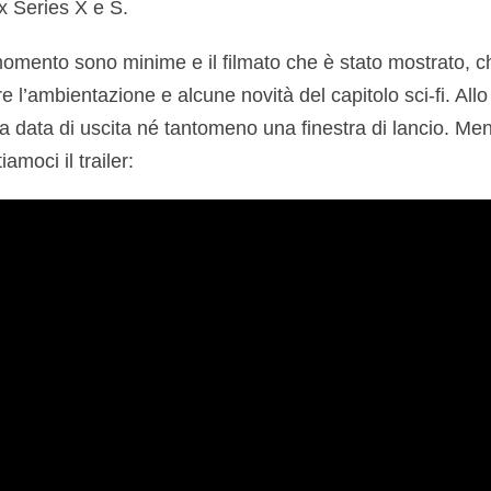
 Series X e S.
omento sono minime e il filmato che è stato mostrato, ch
re l’ambientazione e alcune novità del capitolo sci-fi. Al
a data di uscita né tantomeno una finestra di lancio. Me
amoci il trailer: