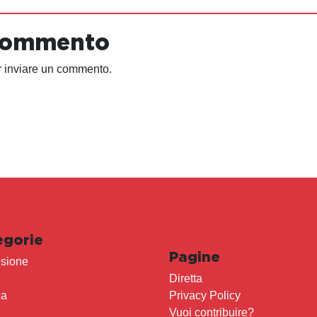
 commento
 inviare un commento.
egorie
Pagine
sione
Diretta
ca
Privacy Policy
Vuoi contribuire?