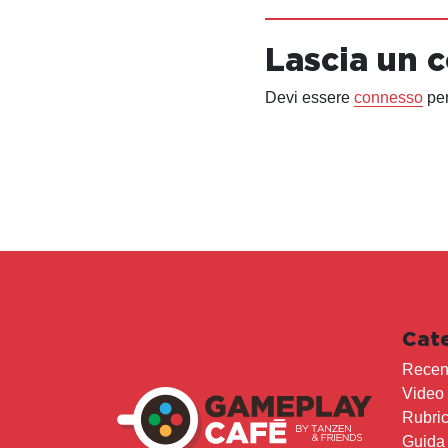
Lascia un
Devi essere
connesso
per
Cat
Recen
Video
Rubri
Guida