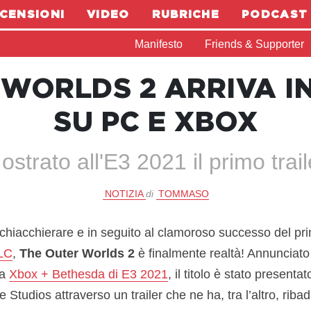
CENSIONI
VIDEO
RUBRICHE
PODCAST
Manifesto
Friends & Supporter
WORLDS 2 ARRIVA I
SU PC E XBOX
ostrato all'E3 2021 il primo trail
NOTIZIA
di
TOMMASO
chiacchierare e in seguito al clamoroso successo del pr
DLC
,
The Outer Worlds 2
è finalmente realtà! Annunciato 
za
Xbox + Bethesda di E3 2021
, il titolo è stato present
Studios attraverso un trailer che ne ha, tra l’altro, ribad