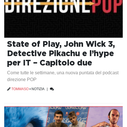
State of Play, John Wick 3,
Detective Pikachu e l’hype
per IT – Capitolo due
Come tutte le settimane, una nuova puntata del podcast
direzione POP
TOMMASO
•
NOTIZIA
|