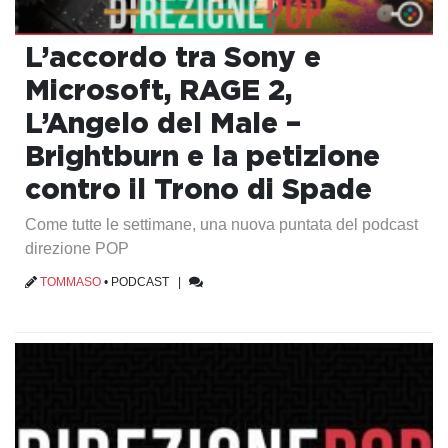
L’accordo tra Sony e
Microsoft, RAGE 2,
L’Angelo del Male –
Brightburn e la petizione
contro il Trono di Spade
Come tutte le settimane, una nuova puntata del podcast
direzione POP
TOMMASO
•
PODCAST
|