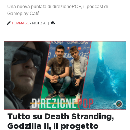
Una nuova puntata di direzionePOP, il podcast di
Gameplay Café!
TOMMASO
•
NOTIZIA
|
Tutto su Death Stranding,
Godzilla II, il progetto