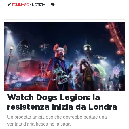
TOMMASO
•
NOTIZIA
|
Watch Dogs Legion: la
resistenza inizia da Londra
Un progetto ambizioso che dovrebbe portare una
ventata d'aria fresca nella saga!