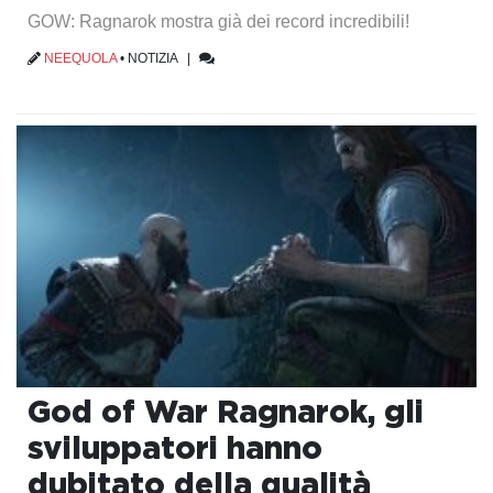
GOW: Ragnarok mostra già dei record incredibili!
NEEQUOLA
•
NOTIZIA
|
God of War Ragnarok, gli
sviluppatori hanno
dubitato della qualità