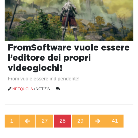
FromSoftware vuole essere
l’editore dei propri
videogiochi!
From vuole essere indipendente!
NEEQUOLA
•
NOTIZIA
|
1
27
28
29
41