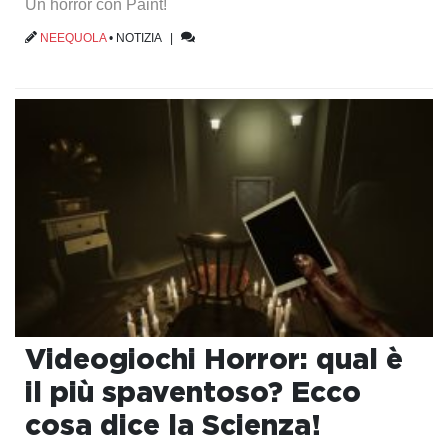
Un horror con Paint!
NEEQUOLA
•
NOTIZIA
|
Videogiochi Horror: qual è
il più spaventoso? Ecco
cosa dice la Scienza!