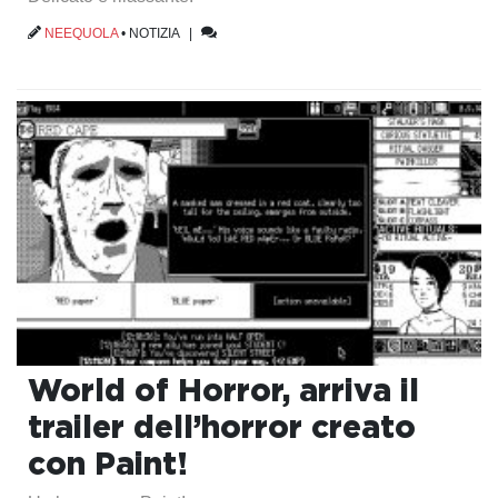
NEEQUOLA
•
NOTIZIA
|
World of Horror, arriva il
trailer dell’horror creato
con Paint!