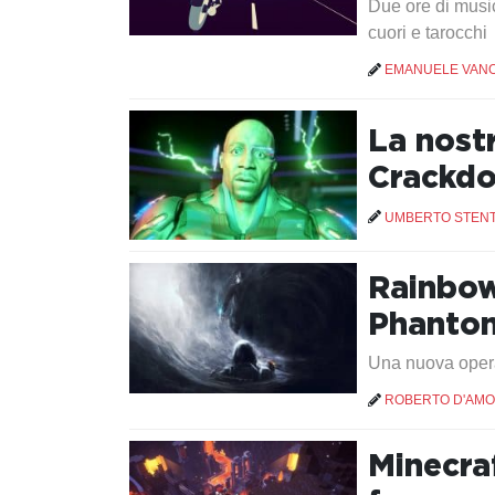
Due ore di musica
cuori e tarocchi
EMANUELE VANO
La nost
Crackd
UMBERTO STEN
Rainbow
Phantom
Una nuova opera
ROBERTO D'AM
Minecra