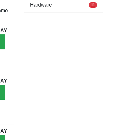
Hardware
11
iamo
AY
AY
AY