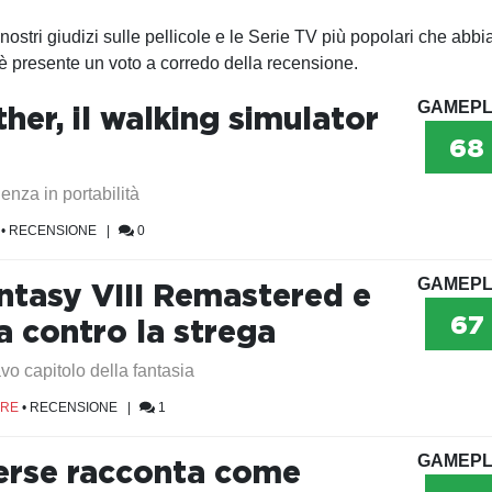
 nostri giudizi sulle pellicole e le Serie TV più popolari che abb
è presente un voto a corredo della recensione.
GAMEPL
her, il walking simulator
68
enza in portabilità
•
RECENSIONE
|
0
GAMEPL
antasy VIII Remastered e
67
a contro la strega
tavo capitolo della fantasia
ORE
•
RECENSIONE
|
1
GAMEPL
erse racconta come