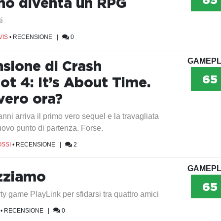
o diventa un RPG
i
VIS
•
RECENSIONE
|
0
GAMEPL
nsione di Crash
65
ot 4: It’s About Time.
vero ora?
nni arriva il primo vero sequel e la travagliata
uovo punto di partenza. Forse.
SSI
•
RECENSIONE
|
2
GAMEPL
zziamo
65
ty game PlayLink per sfidarsi tra quattro amici
•
RECENSIONE
|
0