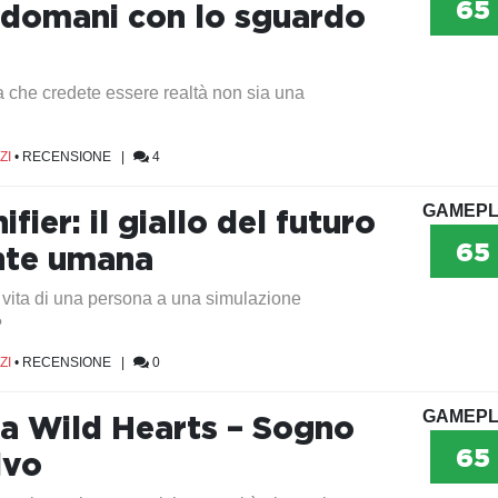
65
domani con lo sguardo
a che credete essere realtà non sia una
ZI
•
RECENSIONE
|
4
GAMEPL
ifier: il giallo del futuro
65
nte umana
a vita di una persona a una simulazione
?
ZI
•
RECENSIONE
|
0
GAMEPL
a Wild Hearts – Sogno
65
ivo