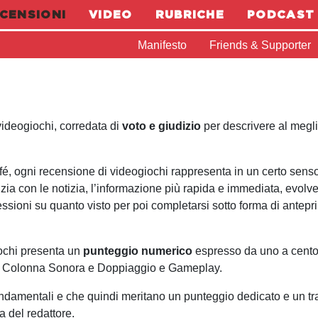
CENSIONI
VIDEO
RUBRICHE
PODCAST
Manifesto
Friends & Supporter
videogiochi, corredata di
voto e giudizio
per descrivere al megl
é, ogni recensione di videogiochi rappresenta in un certo senso
ia con le notizia, l’informazione più rapida e immediata, evolv
ressioni su quanto visto per poi completarsi sotto forma di antepr
ochi presenta un
punteggio numerico
espresso da uno a cento
ica, Colonna Sonora e Doppiaggio e Gameplay.
ondamentali e che quindi meritano un punteggio dedicato e un tra
a del redattore.