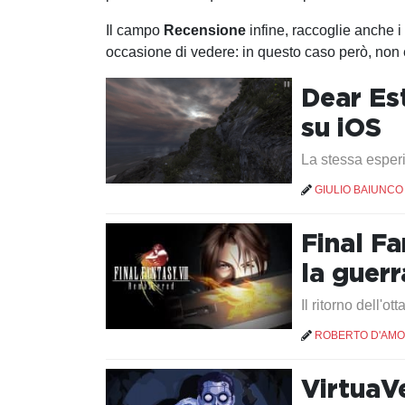
Il campo
Recensione
infine, raccoglie anche i
occasione di vedere: in questo caso però, non 
Dear Est
su iOS
La stessa esperi
GIULIO BAIUNCO
Final F
la guerr
Il ritorno dell'ot
ROBERTO D'AM
VirtuaV