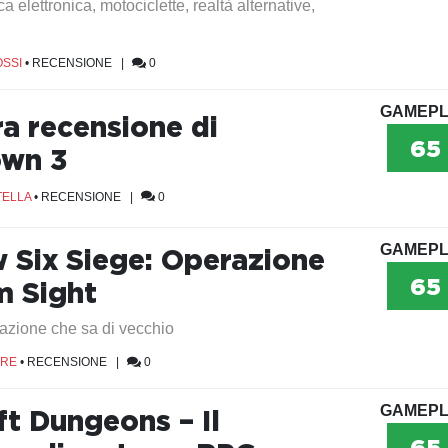
 elettronica, motociclette, realtà alternative,
SSI
•
RECENSIONE
|
0
GAMEPL
ra recensione di
65
own 3
TELLA
•
RECENSIONE
|
0
GAMEPL
 Six Siege: Operazione
65
 Sight
zione che sa di vecchio
ORE
•
RECENSIONE
|
0
GAMEPL
ft Dungeons – Il
65