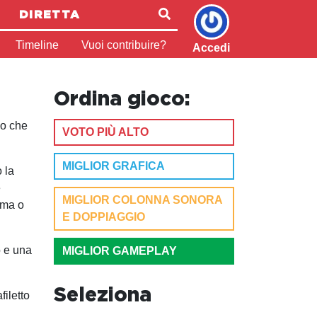
DIRETTA
Timeline
Vuoi contribuire?
Accedi
Ordina gioco:
io che
VOTO PIÙ ALTO
MIGLIOR GRAFICA
 la
e
MIGLIOR COLONNA SONORA
ima o
E DOPPIAGGIO
 e una
MIGLIOR GAMEPLAY
Seleziona
filetto