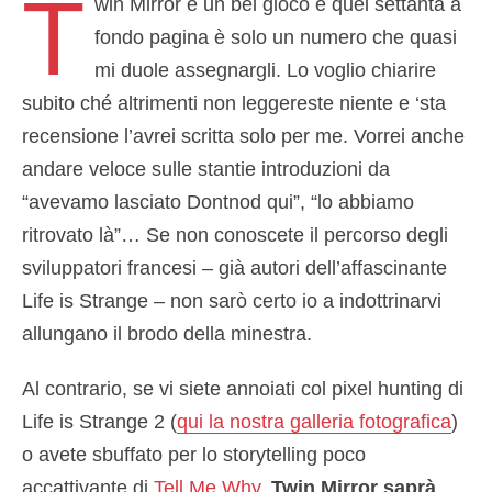
T
win Mirror è un bel gioco e quel settanta a
fondo pagina è solo un numero che quasi
mi duole assegnargli. Lo voglio chiarire
subito ché altrimenti non leggereste niente e ‘sta
recensione l’avrei scritta solo per me. Vorrei anche
andare veloce sulle stantie introduzioni da
“avevamo lasciato Dontnod qui”, “lo abbiamo
ritrovato là”… Se non conoscete il percorso degli
sviluppatori francesi – già autori dell’affascinante
Life is Strange – non sarò certo io a indottrinarvi
allungano il brodo della minestra.
Al contrario, se vi siete annoiati col pixel hunting di
Life is Strange 2 (
qui la nostra galleria fotografica
)
o avete sbuffato per lo storytelling poco
accattivante di
Tell Me Why
,
Twin Mirror saprà