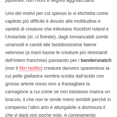
pipistrelli, non morti e segreti agghiaccianti.
Uno dei motivi per cui spesso lo si etichetta come
capitolo più difficile è dovuto alla moltitudine e
varietà di creature che infestano Rockfort Island e
l’Antartide (sì, ci finirete), dagli immancabili zombi
umanoidi e canidi alle fastidiosissime falene
velenose (a mani basse le creature più stressanti
dell’intero franchise) passando per i
bandersnatch
(non il
film Netflix
) creature davvero spaventose la
cui pelle giallastra sembra sciolta dall’acido con
grosse arterie rosso vivo a frastagliare la
carnagione a cui come se non bastasse manca un
braccio, il che non le rende meno temibili perchè in
compenso l’altro arto è allungabile a dismisura il
che vi darà non poche noie. A coronamento