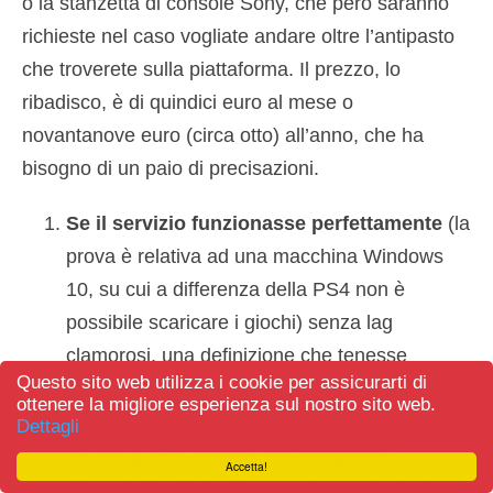
o la stanzetta di console Sony, che però saranno
richieste nel caso vogliate andare oltre l’antipasto
che troverete sulla piattaforma. Il prezzo, lo
ribadisco, è di quindici euro al mese o
novantanove euro (circa otto) all’anno, che ha
bisogno di un paio di precisazioni.
Se il servizio funzionasse perfettamente
(la
prova è relativa ad una macchina Windows
10, su cui a differenza della PS4 non è
possibile scaricare i giochi) senza lag
clamorosi, una definizione che tenesse
Questo sito web utilizza i cookie per assicurarti di
almeno l’alta definizione e le code non
ottenere la migliore esperienza sul nostro sito web.
fossero eccessive, varrebbe la spesa mensile
Dettagli
se non quella annuale data la grande
Accetta!
disponibilità di giochi recenti e moderni che