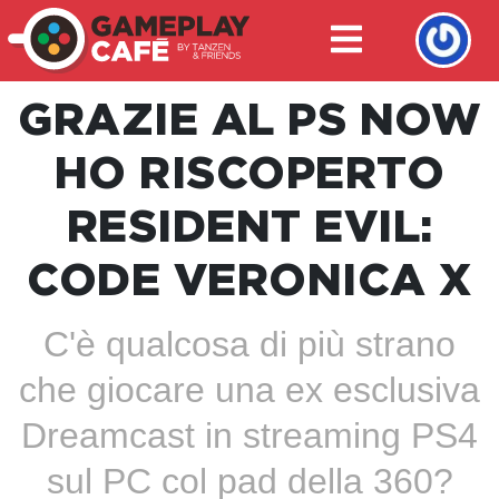
GRAZIE AL PS NOW
HO RISCOPERTO
RESIDENT EVIL:
CODE VERONICA X
C'è qualcosa di più strano
che giocare una ex esclusiva
Dreamcast in streaming PS4
sul PC col pad della 360?