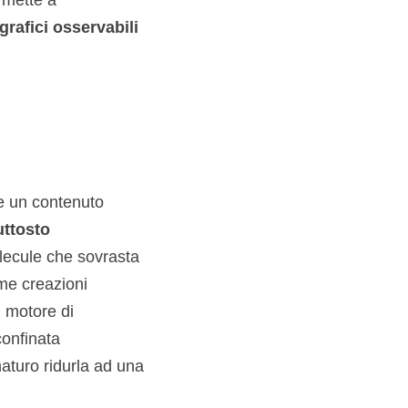
a mette a
 grafici osservabili
re un contenuto
uttosto
olecule che sovrasta
me creazioni
l motore di
confinata
turo ridurla ad una