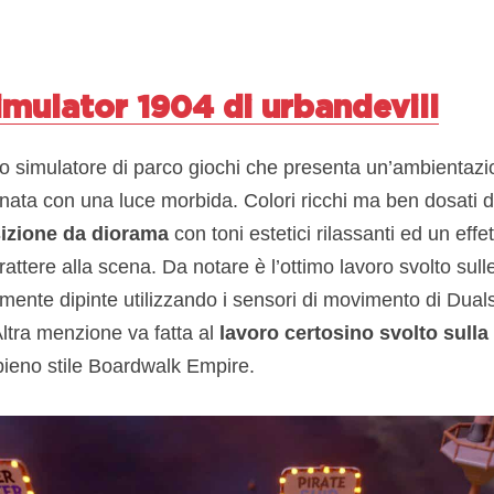
imulator 1904 di urbandevill
colo simulatore di parco giochi che presenta un’ambientaz
inata con una luce morbida. Colori ricchi ma ben dosati 
izione da diorama
con toni estetici rilassanti ed un effet
tere alla scena. Da notare è l’ottimo lavoro svolto sulle
ente dipinte utilizzando i sensori di movimento di Dual
ltra menzione va fatta al
lavoro certosino svolto sulla
pieno stile Boardwalk Empire.