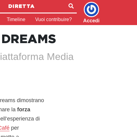
DIRETTA
Timeline
Vuoi contribuire?
Accedi
N DREAMS
piattaforma Media
n Dreams dimostrano
nare la
forza
ell’esperienza di
Café
per