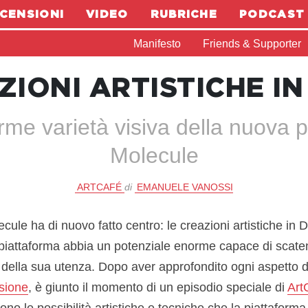
CENSIONI
VIDEO
RUBRICHE
PODCAST
Manifesto
Friends & Supporter
ZIONI ARTISTICHE I
rme varietà visiva della nuova 
Molecule
ARTCAFÉ
di
EMANUELE VANOSSI
cule ha di nuovo fatto centro: le creazioni artistiche i
piattaforma abbia un potenziale enorme capace di scate
della sua utenza. Dopo aver approfondito ogni aspetto d
sione
, è giunto il momento di un episodio speciale di
Art