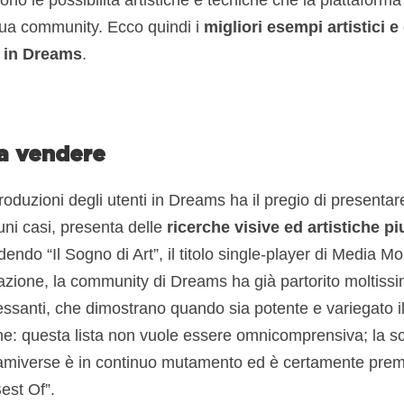
ono le possibilità artistiche e tecniche che la piattaform
sua community. Ecco quindi i
migliori esempi artistici e
i in Dreams
.
da vendere
oduzioni degli utenti in Dreams ha il pregio di presenta
cuni casi, presenta delle
ricerche visive ed artistiche pi
dendo “Il Sogno di Art”, il titolo single-player di Media M
azione, la community di Dreams ha già partorito moltissi
essanti, che dimostrano quando sia potente e variegato i
ne: questa lista non vuole essere omnicomprensiva; la s
amiverse è in continuo mutamento ed è certamente prema
Best Of”.