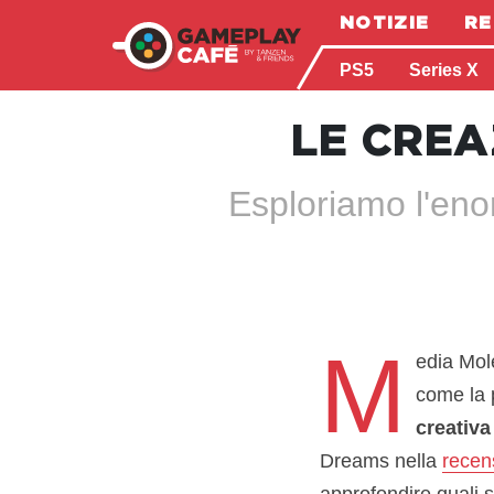
NOTIZIE
RE
PS5
Series X
LE CREA
Esploriamo l'eno
M
edia Mole
come la 
creativa
Dreams nella
recen