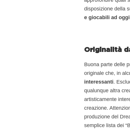
approfondire quali s
disposizione della 
e giocabili ad ogg
Originalità 
Buona parte delle pr
originale che, in al
interessanti
. Esclu
qualunque altra cre
artisticamente inter
creazione. Attenzio
produzione del Dre
semplice lista dei “