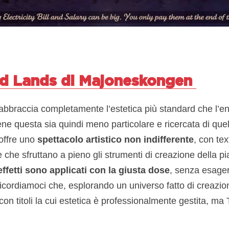
d Lands di
Majoneskongen
bbraccia completamente l’estetica più standard che l’e
ne questa sia quindi meno particolare e ricercata di quell
offre uno
spettacolo artistico non indifferente
, con tex
che che sfruttano a pieno gli strumenti di creazione della 
effetti sono applicati con la giusta dose
, senza esager
icordiamoci che, esplorando un universo fatto di creazion
 con titoli la cui estetica è professionalmente gestita, m