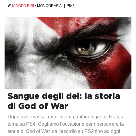
IACOPO RISI
•
MONOGRAFIA
|
3
Sangue degli dei: la storia
di God of War
Dopo aver massacrato l'intero pantheon greco, Kratos
torna su PS4. Cogliamo l'occasione per ripercorrere la
storia di God of War, dall'esordio su PS2 fino ad oggi.