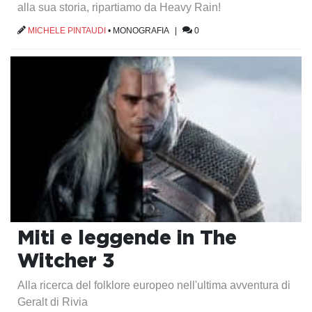
alla sua storia, ripartiamo da Heavy Rain!
MICHELE PINTAUDI
•
MONOGRAFIA
|
0
Miti e leggende in The
Witcher 3
Alla ricerca del folklore europeo nell'ultima avventura di
Geralt di Rivia