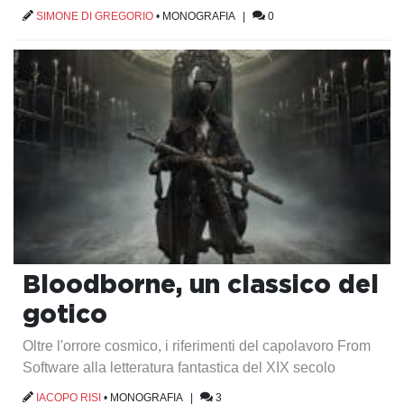
SIMONE DI GREGORIO
•
MONOGRAFIA
|
0
Bloodborne, un classico del
gotico
Oltre l'orrore cosmico, i riferimenti del capolavoro From
Software alla letteratura fantastica del XIX secolo
IACOPO RISI
•
MONOGRAFIA
|
3