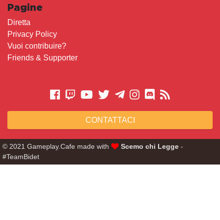
Pagine
Diretta
Privacy Policy
Vuoi contribuire?
Friends & Supporter
CONTATTACI
© 2021 Gameplay.Cafe made with
Scemo chi Legge
-
#TeamBidet