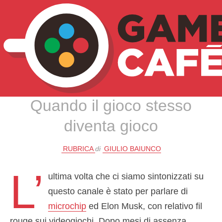
TEMPO DI CAFFÈ:
METAGIOCO
Quando il gioco stesso
diventa gioco
RUBRICA
di
GIULIO BAIUNCO
L’
ultima volta che ci siamo sintonizzati su
questo canale è stato per parlare di
microchip
ed Elon Musk, con relativo fil
rouge sui videogiochi. Dopo mesi di assenza,