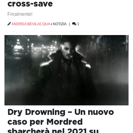
cross-save
Finalmente!
ANDREA BEVILACQUA
•
NOTIZIA
|
1
Dry Drowning – Un nuovo
caso per Mordred
sbarcherà nel 2021 su