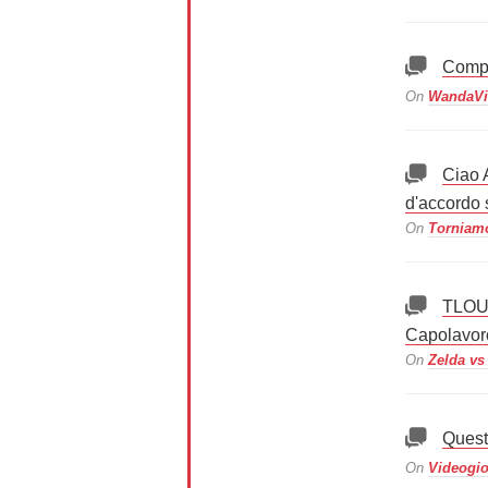
Compl
On
WandaVis
Ciao A
d'accordo 
On
Torniamo
TLOU2
Capolavor
On
Zelda vs
Quest
On
Videogio