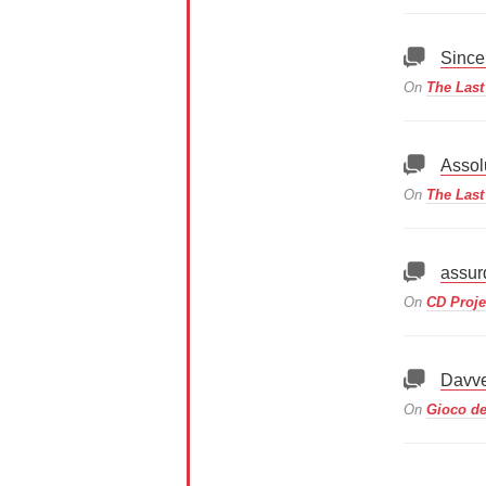
Sincer
On
The Last 
Assol
On
The Last
assur
On
CD Projek
Davve
On
Gioco de