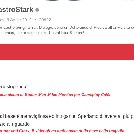
astroStark
ned 9 Aprile 2019
•
20992
o Castro per gli amici, Biologo, sono un Dottorando di Ricerca all'Università 
ri, comics, film e videogiochi. ForzaNapoliSempre!
ro stupenda !
della statua di Spider-Man Miles Morales per Gameplay Café!
 di base è meravigliosa ed intrigante! Speriamo di avere al più p
zie al riguardo
 Honor and Glory, il videogioco ambientato sulla nave della tragedia