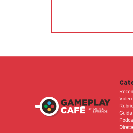
Cat
Recen
Video
Rubri
Guida
Podca
Dirett