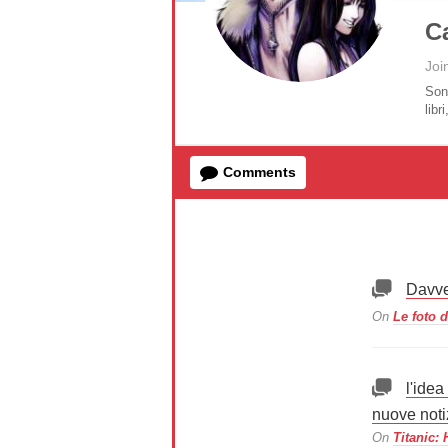
C
Joi
Son
lib
Comments
Davve
On
Le foto 
l'idea
nuove noti
On
Titanic: