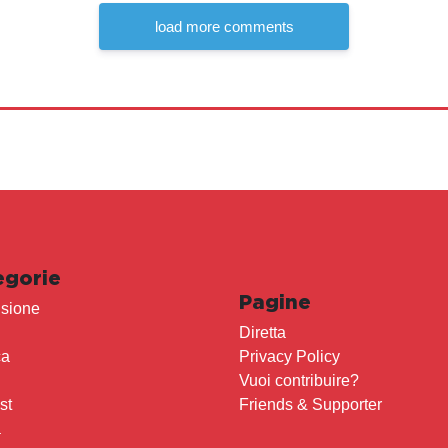
load more comments
egorie
Pagine
sione
Diretta
ca
Privacy Policy
Vuoi contribuire?
st
Friends & Supporter
a