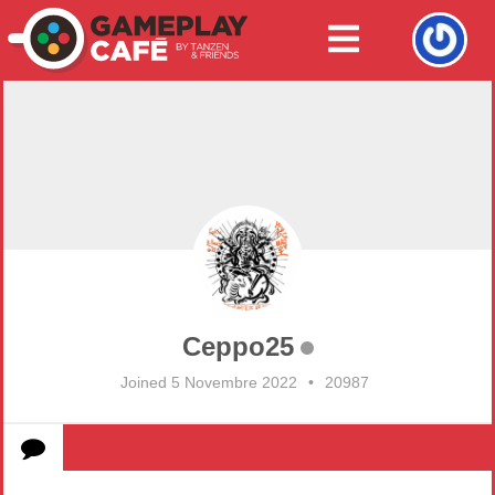
Ceppo25
Joined 5 Novembre 2022
•
20987