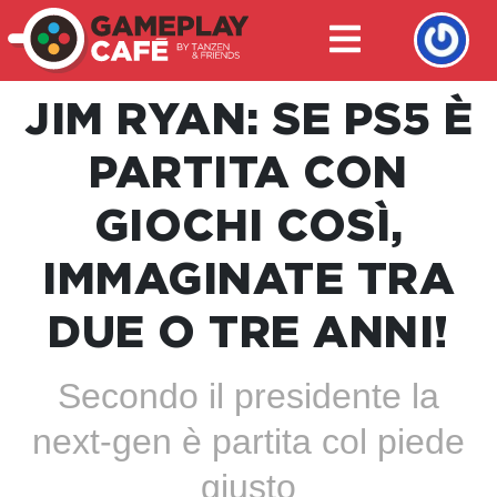
JIM RYAN: SE PS5 È
PARTITA CON
GIOCHI COSÌ,
IMMAGINATE TRA
DUE O TRE ANNI!
Secondo il presidente la
next-gen è partita col piede
giusto