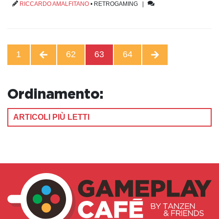
RICCARDO AMALFITANO
•
RETROGAMING
|
1
62
63
64
Ordinamento:
ARTICOLI PIÙ LETTI