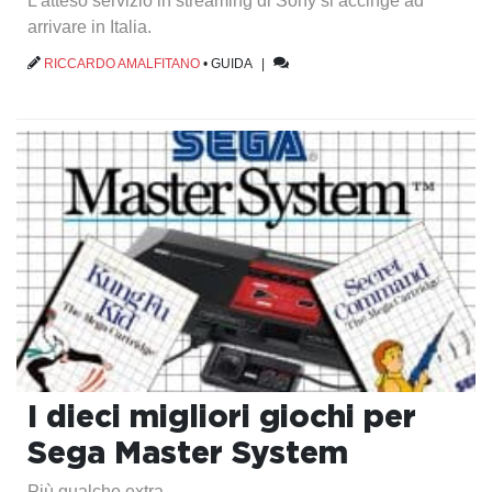
L'atteso servizio in streaming di Sony si accinge ad
arrivare in Italia.
RICCARDO AMALFITANO
•
GUIDA
|
I dieci migliori giochi per
Sega Master System
Più qualche extra