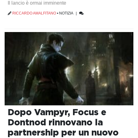
Il lancio è ormai imminente
RICCARDO AMALFITANO
•
NOTIZIA
|
Dopo Vampyr, Focus e
Dontnod rinnovano la
partnership per un nuovo