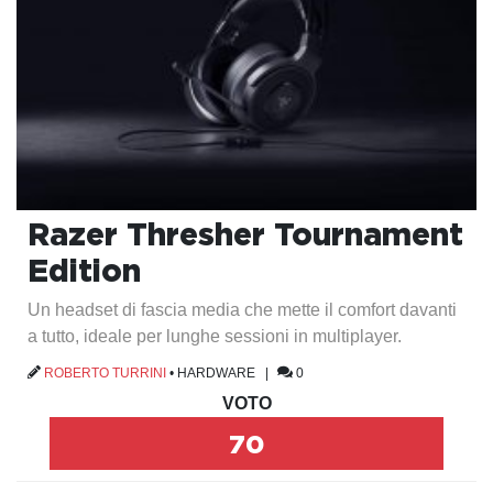
Razer Thresher Tournament
Edition
Un headset di fascia media che mette il comfort davanti
a tutto, ideale per lunghe sessioni in multiplayer.
ROBERTO TURRINI
•
HARDWARE
|
0
VOTO
70