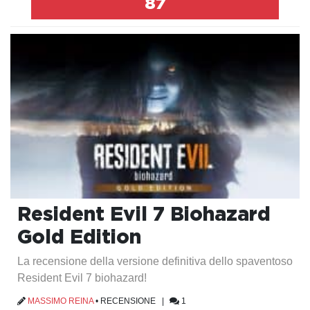
87
Resident Evil 7 Biohazard
Gold Edition
La recensione della versione definitiva dello spaventoso
Resident Evil 7 biohazard!
MASSIMO REINA
•
RECENSIONE
|
1