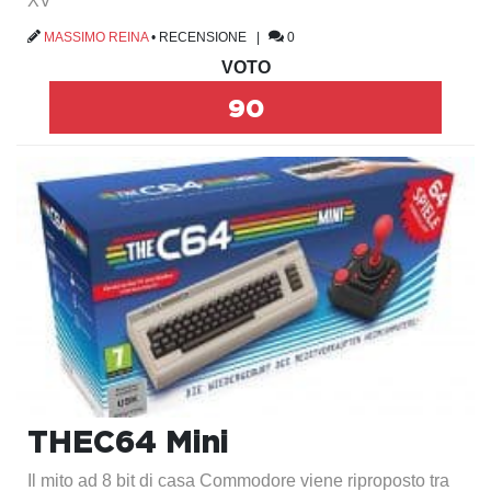
XV
MASSIMO REINA
•
RECENSIONE
|
0
VOTO
90
THEC64 Mini
Il mito ad 8 bit di casa Commodore viene riproposto tra