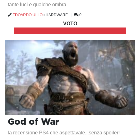
tante luci e qualche ombra
EDOARDO ULLO
•
HARDWARE
|
0
VOTO
God of War
la recensione PS4 che aspettavate...senza spoiler!