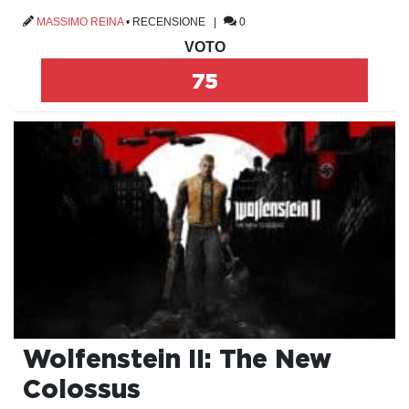
MASSIMO REINA
•
RECENSIONE
|
0
VOTO
75
Wolfenstein II: The New
Colossus