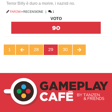
Terror Billy è duro a morire, i nazisti no.
FAROW
•
RECENSIONE
|
1
VOTO
90
1
28
29
30