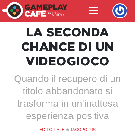
LA SECONDA
CHANCE DI UN
VIDEOGIOCO
Quando il recupero di un
titolo abbandonato si
trasforma in un'inattesa
esperienza positiva
EDITORIALE
di
IACOPO RISI