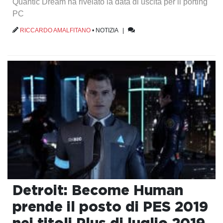
Quantic Dream ha rivelato la data di uscita per il porting
PC
RICCARDO AMALFITANO
•
NOTIZIA
|
Detroit: Become Human
prende il posto di PES 2019
nei titoli Plus di luglio 2019