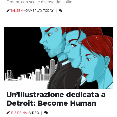
Dream, con scelte diverse dal solito!
TANZEN
•
GAMEPLAY TODAY
|
Un’illustrazione dedicata a
Detroit: Become Human
IRIS PRINA
•
VIDEO
|