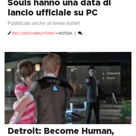
Souls hanno una data di
lancio ufficiale su PC
Pubblicato anche un breve trailer!
RICCARDO AMALFITANO
•
NOTIZIA
|
Detroit: Become Human,