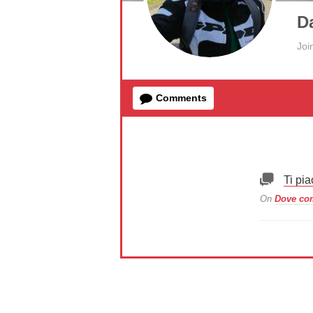
Da
Joi
Comments
Ti pi
On
Dove com