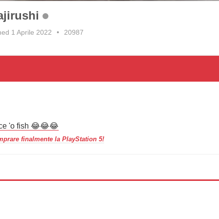
jirushi
ned 1 Aprile 2022
•
20987
ace 'o fish 😂😂😂
prare finalmente la PlayStation 5!