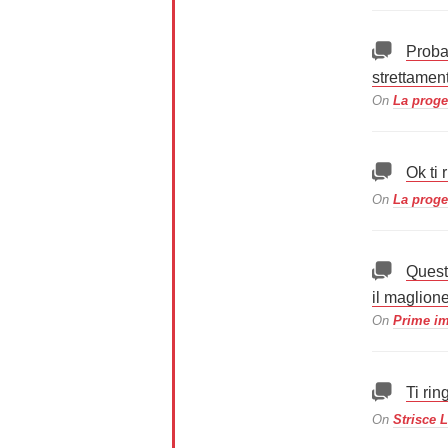
Probab
strettamen
On
La proge
Ok ti 
On
La proge
Quest
il maglion
On
Prime im
Ti rin
On
Strisce 