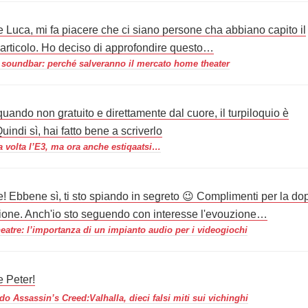
e Luca, mi fa piacere che ci siano persone cha abbiano capito il
'articolo. Ho deciso di approfondire questo…
 soundbar: perché salveranno il mercato home theater
uando non gratuito e direttamente dal cuore, il turpiloquio è
Quindi sì, hai fatto bene a scriverlo
a volta l’E3, ma ora anche estiqaatsi…
e! Ebbene sì, ti sto spiando in segreto 😉 Complimenti per la do
ione. Anch'io sto seguendo con interesse l'evouzione…
atre: l’importanza di un impianto audio per i videogiochi
e Peter!
do Assassin’s Creed:Valhalla, dieci falsi miti sui vichinghi