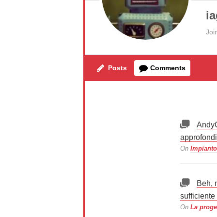
i
Joi
Posts
Comments
AndyC
approfondi
On
Impianto
Beh, 
sufficient
On
La proge