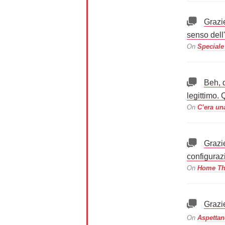
Grazi
senso dell
On
Speciale
Beh, q
legittimo. 
On
C’era un
Grazi
configuraz
On
Home The
Grazi
On
Aspettan