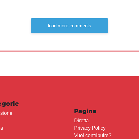
load more comments
egorie
Pagine
sione
Diretta
ca
Privacy Policy
Vuoi contribuire?