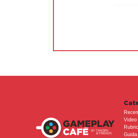
Cat
Recen
Video
Rubri
Guida