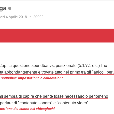
aga
ned 4 Aprile 2018
•
20992
ap, la questione soundbar vs. posizionale (5.1/7.1 etc.) l'ho
ta abbondantemente e trovate tutto nel primo tra gli "articoli pe
 soundbar: impostazione e collocazione
mi sembra di capire che per te fosse necessario o perlomeno
e parlare di "contenuto sonoro" e "contenuto video"…
ttazione del suono nei videogiochi