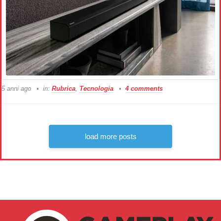
5 anni ago
in:
Rubrica
,
Tecnologia
4 comments
load more posts