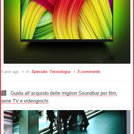
5 anni ago
in:
Speciale
,
Tecnologia
5 comments
Guida all’acquisto delle migliori Soundbar per film,
serie TV e videogiochi