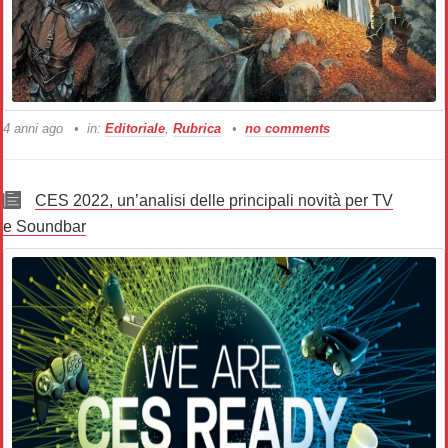
4 anni ago
in:
Editoriale
,
Rubrica
no comments
CES 2022, un’analisi delle principali novità per TV
e Soundbar