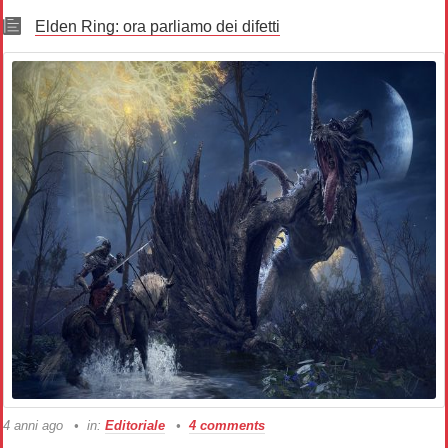
Elden Ring: ora parliamo dei difetti
4 anni ago
in:
Editoriale
4 comments