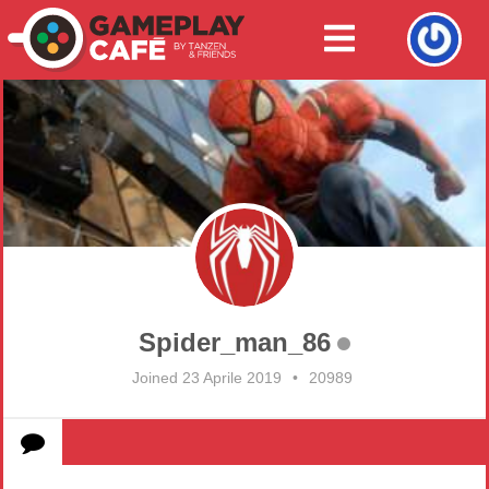
Spider_man_86
Joined 23 Aprile 2019
•
20989