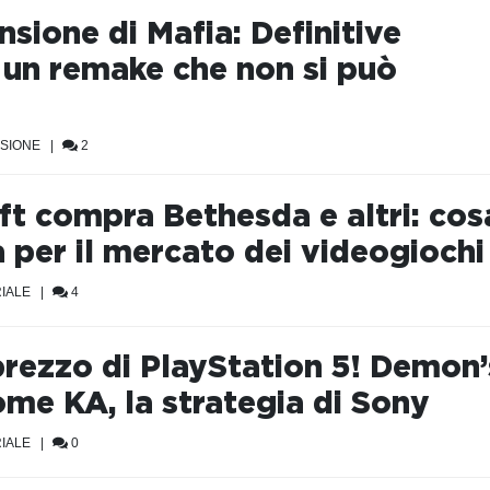
sione di Mafia: Definitive
, un remake che non si può
e
SIONE
|
2
ft compra Bethesda e altri: cos
a per il mercato dei videogiochi
IALE
|
4
prezzo di PlayStation 5! Demon’
ome KA, la strategia di Sony
IALE
|
0