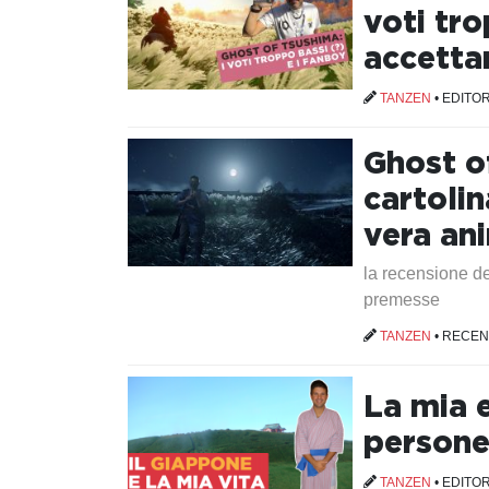
voti tro
accetta
TANZEN
•
EDITOR
Ghost o
cartoli
vera an
la recensione de
premesse
TANZEN
•
RECEN
La mia 
persone
TANZEN
•
EDITOR