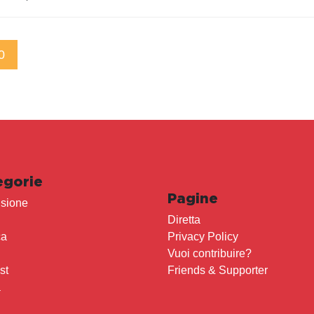
0
egorie
Pagine
sione
Diretta
ca
Privacy Policy
Vuoi contribuire?
st
Friends & Supporter
a