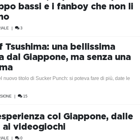
ppo bassi e i fanboy che non li
no
IALE
|
3
f Tsushima: una bellissima
na dal Giappone, ma senza una
ima
l nuovo titolo di Sucker Punch: si poteva fare di più, date le
SIONE
|
15
esperienza col Giappone, dalle
 ai videogiochi
IALE
|
0