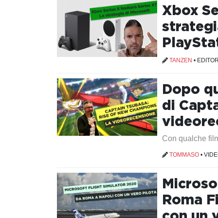
Xbox Ser
strategi
PlaySta
TANZEN
•
EDITOR
Dopo qu
di Capt
videore
Con qualche fil
TOMMASO
•
VID
Microso
Roma Fi
con un 