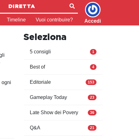
DIRETTA
Timeline
Vuoi contribuire?
Accedi
Seleziona
5 consigli
1
gli
o
Best of
4
Editoriale
, ogni
153
Gameplay Today
23
Late Show dei Povery
36
Q&A
21