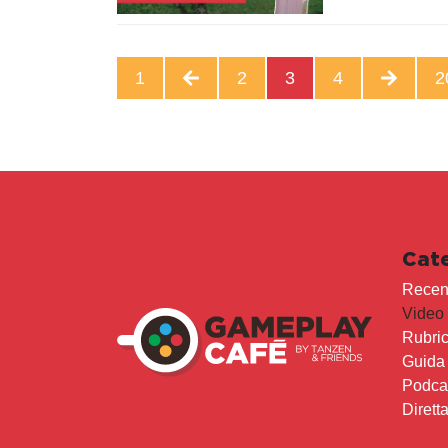
1
2
3
4
2
Cat
Recen
Video
Rubri
Guida
Podca
Dirett