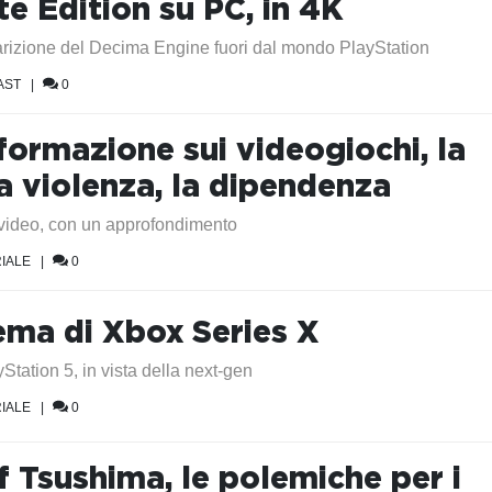
e Edition su PC, in 4K
rizione del Decima Engine fuori dal mondo PlayStation
AST
|
0
formazione sui videogiochi, la
a violenza, la dipendenza
t video, con un approfondimento
IALE
|
0
lema di Xbox Series X
yStation 5, in vista della next-gen
IALE
|
0
f Tsushima, le polemiche per i