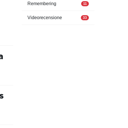
Remembering
11
Videorecensione
33
a
s