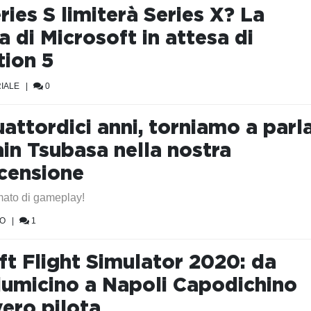
ies S limiterà Series X? La
a di Microsoft in attesa di
tion 5
IALE
|
0
attordici anni, torniamo a parl
ain Tsubasa nella nostra
censione
mato di gameplay!
EO
|
1
ft Flight Simulator 2020: da
umicino a Napoli Capodichino
vero pilota