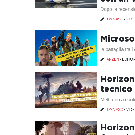
Dopo la recensi
TOMMASO
•
VID
Microso
la battaglia tra i
TANZEN
•
EDITOR
Horizon
tecnico
Mettiamo a confro
TOMMASO
•
VID
Horizon