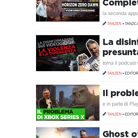
Complet
la seconda appa
TANZEN
•
TANZC
La disin
presunt
torna il podcas
TANZEN
•
EDITOR
Il prob
e in parte di Pla
TANZEN
•
EDITOR
Ghost o