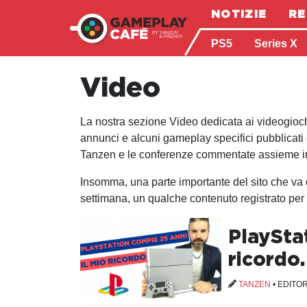
NOTIZIE
RE
PS5
Series X
Video
La nostra sezione Video dedicata ai videogiochi 
annunci e alcuni gameplay specifici pubblicati 
Tanzen e le conferenze commentate assieme in 
Insomma, una parte importante del sito che va d
settimana, un qualche contenuto registrato per 
PlayStat
ricordo.
TANZEN
•
EDITOR