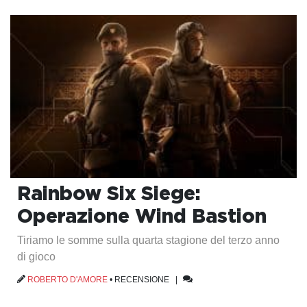
Rainbow Six Siege:
Operazione Wind Bastion
Tiriamo le somme sulla quarta stagione del terzo anno
di gioco
ROBERTO D'AMORE
•
RECENSIONE
|