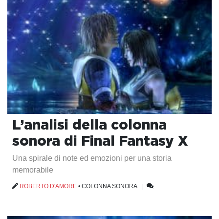
L’analisi della colonna
sonora di Final Fantasy X
Una spirale di note ed emozioni per una storia
memorabile
ROBERTO D'AMORE
•
COLONNA SONORA
|