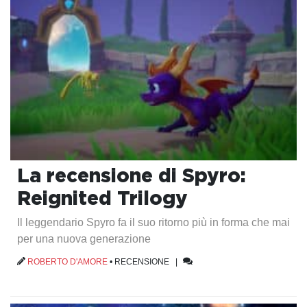
La recensione di Spyro:
Reignited Trilogy
Il leggendario Spyro fa il suo ritorno più in forma che mai
per una nuova generazione
ROBERTO D'AMORE
•
RECENSIONE
|