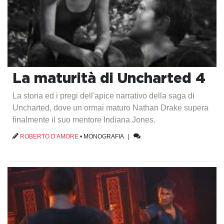
La maturità di Uncharted 4
La storia ed i pregi dell'apice narrativo della saga di
Uncharted, dove un ormai maturo Nathan Drake supera
finalmente il suo mentore Indiana Jones.
ROBERTO D'AMORE
•
MONOGRAFIA
|