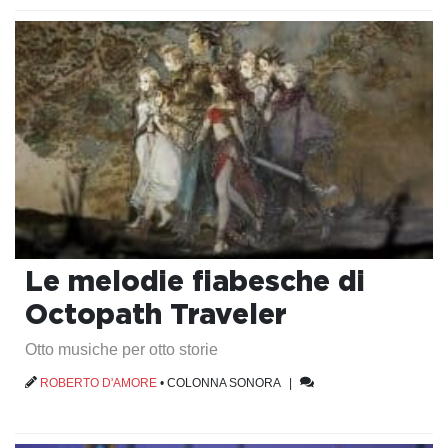
Le melodie fiabesche di
Octopath Traveler
Otto musiche per otto storie
ROBERTO D'AMORE
•
COLONNA SONORA
|