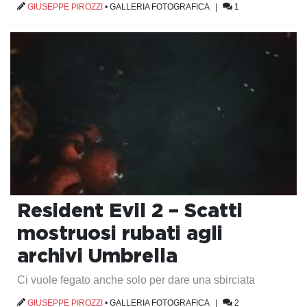
GIUSEPPE PIROZZI
•
GALLERIA FOTOGRAFICA
|
1
Resident Evil 2 – Scatti
mostruosi rubati agli
archivi Umbrella
Ci vuole fegato anche solo per dare una sbirciata
GIUSEPPE PIROZZI
•
GALLERIA FOTOGRAFICA
|
2