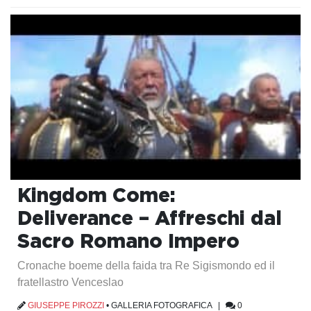
Kingdom Come:
Deliverance – Affreschi dal
Sacro Romano Impero
Cronache boeme della faida tra Re Sigismondo ed il
fratellastro Venceslao
GIUSEPPE PIROZZI
•
GALLERIA FOTOGRAFICA
|
0