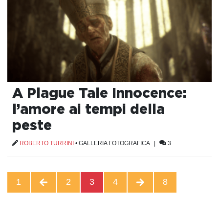
A Plague Tale Innocence:
l’amore ai tempi della
peste
ROBERTO TURRINI
•
GALLERIA FOTOGRAFICA
|
3
1
2
3
4
8