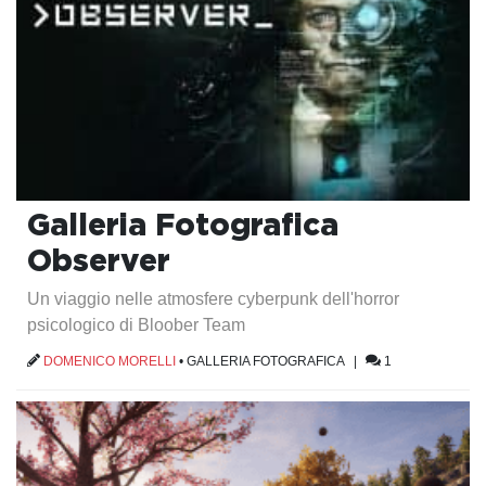
Galleria Fotografica
Observer
Un viaggio nelle atmosfere cyberpunk dell'horror
psicologico di Bloober Team
DOMENICO MORELLI
•
GALLERIA FOTOGRAFICA
|
1