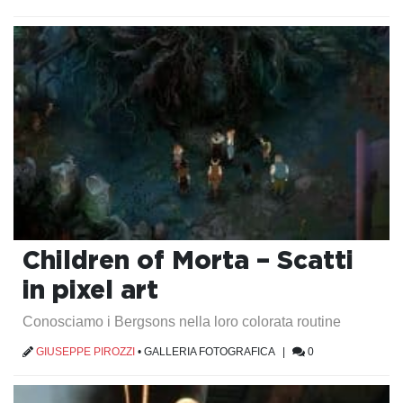
Children of Morta – Scatti
in pixel art
Conosciamo i Bergsons nella loro colorata routine
GIUSEPPE PIROZZI
•
GALLERIA FOTOGRAFICA
|
0