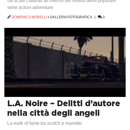
Gli scatti catturati all'interno del reboot della popolare
serie action-adventure
DOMENICO MORELLI
•
GALLERIA FOTOGRAFICA
|
0
L.A. Noire – Delitti d’autore
nella città degli angeli
La walk of fame tra scotch e manette