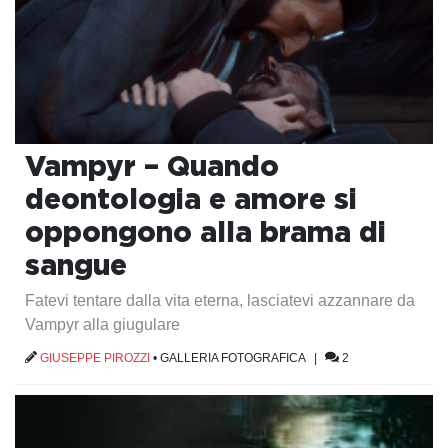
Vampyr – Quando
deontologia e amore si
oppongono alla brama di
sangue
Fatevi tentare dalla vita eterna, lasciatevi azzannare da
Vampyr alla giugulare
GIUSEPPE PIROZZI
•
GALLERIA FOTOGRAFICA
|
2