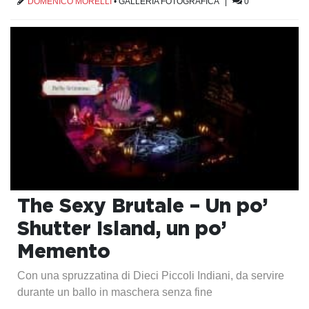
DOMENICO MORELLI
•
GALLERIA FOTOGRAFICA
|
0
The Sexy Brutale – Un po’
Shutter Island, un po’
Memento
Con una spruzzatina di Dieci Piccoli Indiani, da servire
durante un ballo in maschera senza fine