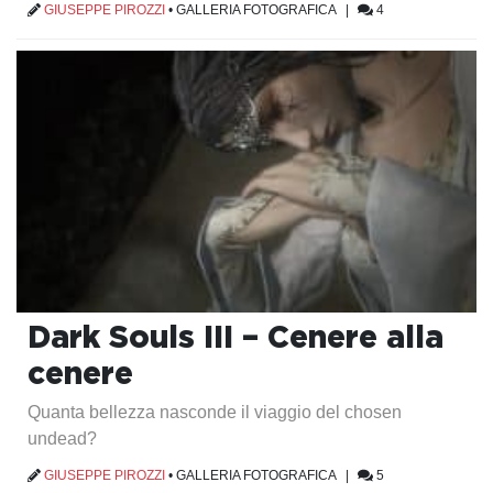
GIUSEPPE PIROZZI
•
GALLERIA FOTOGRAFICA
|
4
Dark Souls III – Cenere alla
cenere
Quanta bellezza nasconde il viaggio del chosen
undead?
GIUSEPPE PIROZZI
•
GALLERIA FOTOGRAFICA
|
5