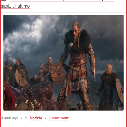
sarà… l’ultimo
4 anni ago
in:
Notizia
1 comment