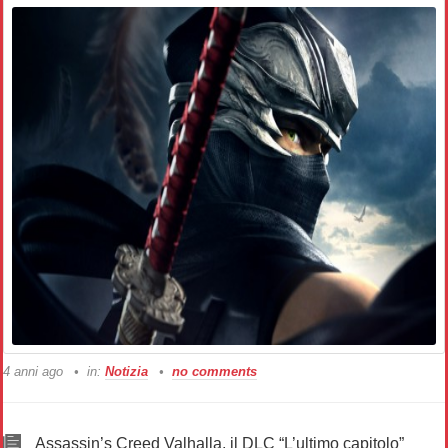
4 anni ago
in:
Notizia
no comments
Assassin’s Creed Valhalla, il DLC “L’ultimo capitolo”