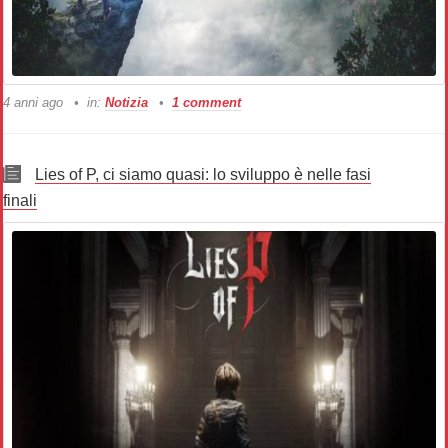
4 anni ago
in:
Notizia
1 comment
Lies of P, ci siamo quasi: lo sviluppo è nelle fasi
finali